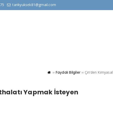
575
tarikyuksek81@gmail.com
sayfa
Kurumsal
Hizmetlerimiz
Bilgi ve 
››
Faydalı Bilgiler
››
Çin’den Kimyasal
İthalatı Yapmak İsteyen