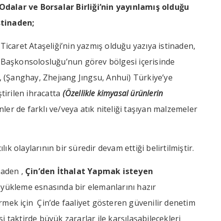
Odalar ve Borsalar Birliği’nin yayınlamış olduğu
stinaden;
icaret Ataşeliği’nin yazmış olduğu yazıya istinaden,
Başkonsolosluğu’nun görev bölgesi içerisinde
, (Şanghay, Zhejıang Jıngsu, Anhui) Türkiye’ye
tirilen ihracatta
(Özellikle kimyasal ürünlerin
ler de farklı ve/veya atık niteliği taşıyan malzemeler
ılık olaylarının bir süredir devam ettiği belirtilmiştir.
naden ,
Çin’den İthalat Yapmak isteyen
 yükleme esnasında bir elemanlarını hazır
mek için Çin’de faaliyet gösteren güvenilir denetim
i taktirde büyük zararlar ile karşılaşabilecekleri