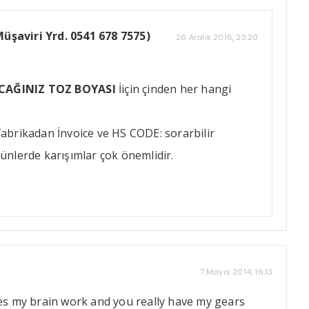
şaviri Yrd. 0541 678 7575)
26 Aralık 2016, 23:20
CAĞINIZ TOZ BOYASI
İiçin çinden her hangi
fabrikadan İnvoice ve HS CODE: sorarbilir
rünlerde karışımlar çok önemlidir.
7 Mayıs 2014, 16:13
es my brain work and you really have my gears