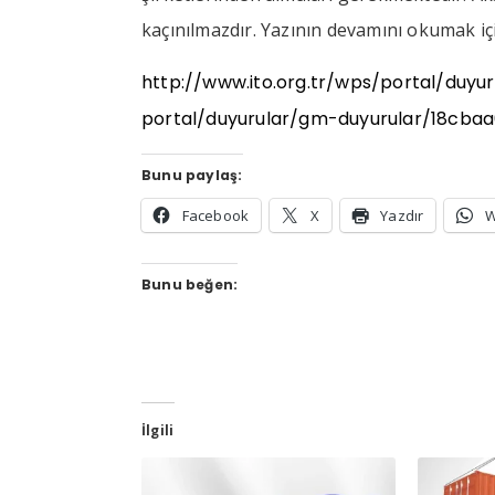
kaçınılmazdır. Yazının devamını okumak için
http://www.ito.org.tr/wps/portal/du
portal/duyurular/gm-duyurular/18cba
Bunu paylaş:
Facebook
X
Yazdır
W
Bunu beğen:
İlgili