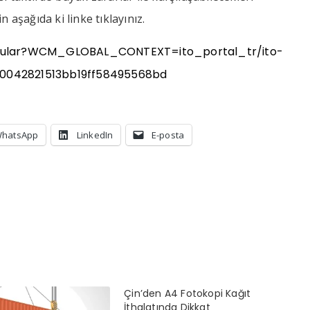
 aşağıda ki linke tıklayınız.
yurular?WCM_GLOBAL_CONTEXT=ito_portal_tr/ito-
a0042821513bb19ff58495568bd
hatsApp
LinkedIn
E-posta
Çin’den A4 Fotokopi Kağıt
İthalatında Dikkat