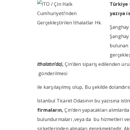
Türkiye 
yazıya i
Şanghay T
Şanghay 
bulunan 
gerçekleş
ithalatın’da),
Çin’den sipariş edilenden ürün
gönderilmesi
ile karşılaşılmış olup, Bu şekilde dolandırıc
İstanbul Ticaret Odasının bu yazısına isti
firmaların,
Çin’den yapacakları alımlarda
bulundurmaları ,veya da bu hizmetleri ver
şirketlerinden almaları gerekmektedir. Aks