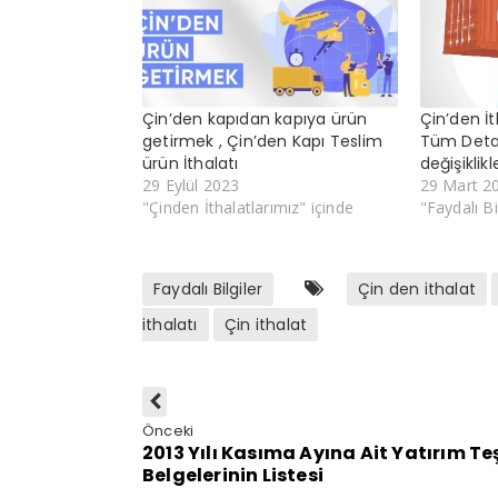
Çin’den kapıdan kapıya ürün
Çin’den İt
getirmek , Çin’den Kapı Teslim
Tüm Detay
ürün İthalatı
değişiklikl
29 Eylül 2023
29 Mart 2
"Çinden İthalatlarımız" içinde
"Faydalı Bi
Faydalı Bilgiler
Çin den ithalat
ithalatı
Çin ithalat
Önceki
2013 Yılı Kasıma Ayına Ait Yatırım Te
Belgelerinin Listesi