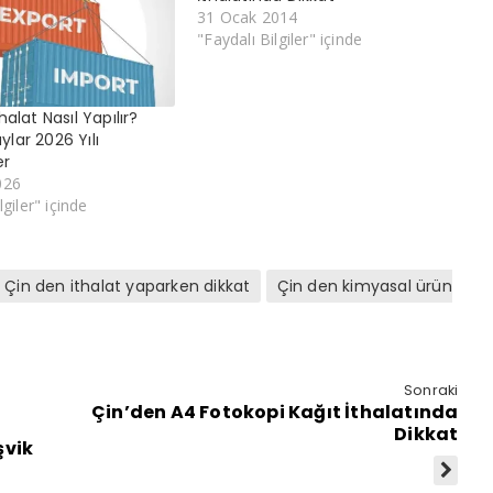
31 Ocak 2014
"Faydalı Bilgiler" içinde
halat Nasıl Yapılır?
lar 2026 Yılı
er
026
lgiler" içinde
Çin den ithalat yaparken dikkat
Çin den kimyasal ürün
Sonraki
Çin’den A4 Fotokopi Kağıt İthalatında
Dikkat
şvik