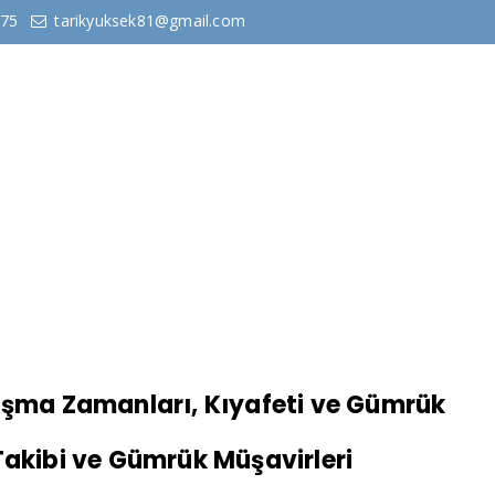
575
tarikyuksek81@gmail.com
sayfa
Kurumsal
Hizmetlerimiz
Bilgi ve 
ışma Zamanları, Kıyafeti ve Gümrük
Takibi ve Gümrük Müşavirleri