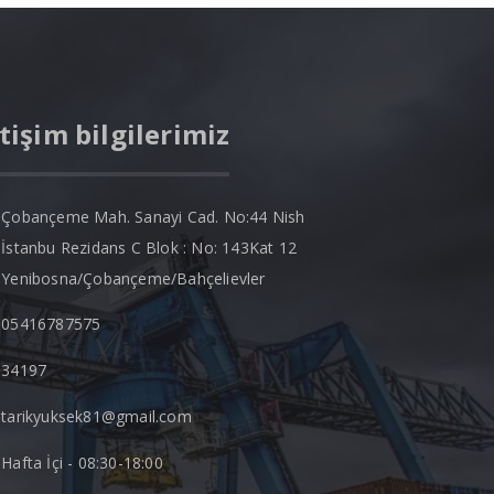
etişim bilgilerimiz
Çobançeme Mah. Sanayi Cad. No:44 Nish
İstanbu Rezidans C Blok : No: 143Kat 12
Yenibosna/Çobançeme/Bahçelievler
05416787575
34197
tarikyuksek81@gmail.com
Hafta İçi - 08:30-18:00