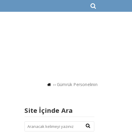
Evrak Bankası
İletişim
››
Gümrük Personelinin
Site İçinde Ara