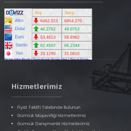
ziraat altın
bankaların gümüş fiyatları
ziraat bankası altın fiyatları alış satış canlı
ziraat bankası gram altın
Hizmetlerimiz
Fiyat Teklifi Talebinde Bulunun
Gümrük Müşavirliği Hizmetlerimiz
Gümrük Danışmanlık Hizmetlerimiz