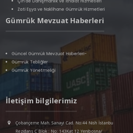
Çin’de Danışmanlık ve İthalat Hizmetleri
Zati Eşya ve Naklihane Gümrük Hizmetleri
Gümrük Mevzuat Haberleri
Güncel Gümrük Mevzuat Haberleri-
Gümrük Tebliğler
Gümrük Yönetmeliği
İthalat Tebliğleri
İhracat Tebliğleri
İthalat da Koruma Önlemlerine ilişkin
İletişim bilgilerimiz
Tebliğler
Dahilde İşleme Rejimi
Faydalı Bilgiler
Çobançeme Mah. Sanayi Cad. No:44 Nish İstanbu
Gündem de Bugün
Rezidans C Blok : No: 143Kat 12 Yenibosna/